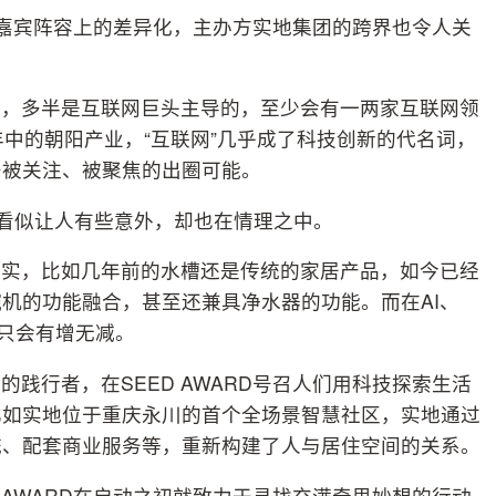
制和嘉宾阵容上的差异化，主办方实地集团的跨界也令人关
赛，多半是互联网巨头主导的，至少会有一两家互联网领
年中的朝阳产业，“互联网”几乎成了科技创新的代名词，
多被关注、被聚焦的出圈可能。
，看似让人有些意外，却也在情理之中。
事实，比如几年前的水槽还是传统的家居产品，如今已经
机的功能融合，甚至还兼具净水器的功能。而在AI、
合只会有增无减。
践行者，在SEED AWARD号召人们用科技探索生活
比如实地位于重庆永川的首个全场景智慧社区，实地通过
统、配套商业服务等，重新构建了人与居住空间的关系。
 AWARD在启动之初就致力于寻找充满奇思妙想的行动