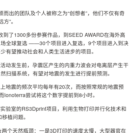
脱颖而出的团队及个人被称之为“创想者”，他们不仅有奇
远方”。
了1300多份参赛作品，到SEED AWARD在海外高
场全球复选 ——30个项目进入复选，9个项目进入到决
不少有望推动社会和人类生活进步的项目。
有地震活动发生前，孕震区产生的内重力波会对电离层产生干
自然扫描系统，有望对地震的发生进行提前预测。
级以上地震的频次平均每年有20次，而按照常规的地震预
onoterra尝试将这个数字提前到8小时。
验室的RS3Dprint项目，利用生物打印并行化技术和
和移植问题。
及两个天然瓶颈：一是3D打印的速度太慢，大型器官在