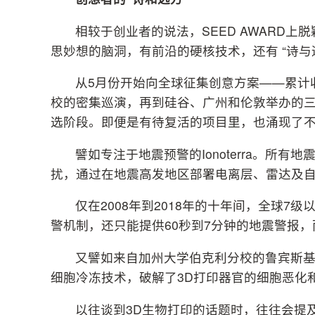
相较于创业者的说法，SEED AWARD上
思妙想的脑洞，有前沿的硬核技术，还有 “诗与
从5月份开始向全球征集创意方案——累计收到
校的密集巡演，再到硅谷、广州和伦敦举办的三
选阶段。即便是有待复活的项目里，也涌现了
譬如专注于地震预警的Ionoterra。所
扰，通过在地震高发地区部署电离层、雷达及
仅在2008年到2018年的十年间，全球7
警机制，还只能提供60秒到7分钟的地震警报，而I
又譬如来自加州大学伯克利分校的鲁宾斯基实
细胞冷冻技术，破解了3D打印器官的细胞恶化
以往谈到3D生物打印的话题时，往往会提