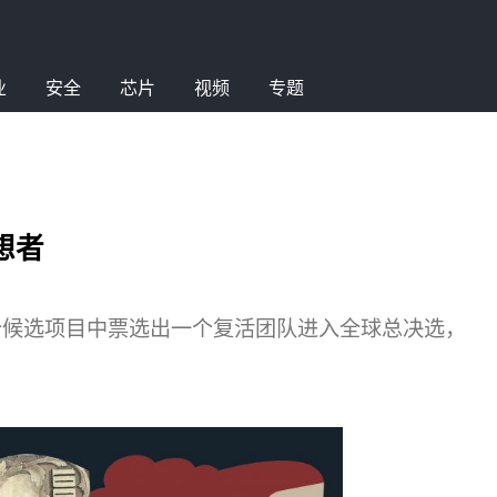
业
安全
芯片
视频
专题
想者
20个候选项目中票选出一个复活团队进入全球总决选，