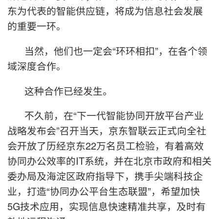
东为代表的智能供应链，将成为信息社会发展
的重要一环。
当然，他们也一定会“环环相扣”，在各个领
域深度合作。
这种合作已经发生。
不久前，在“下一代智能协同开放平台产业
战略发布会”召开当天，京东智联云正式向全社
会开放了历经京东22万名员工检验，有着高效
协同办公效率的IT系统，并在北京市政府和相关
委办局及海淀区政府指导下，携手尖端科技企
业，打造“协同办公平台生态联盟”，希望加快
5G技术应用，实现信息快速精准共享，及时有