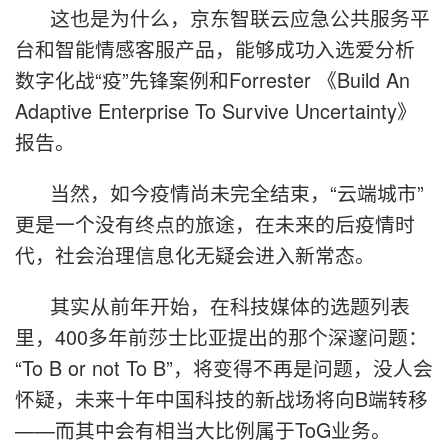
这也是为什么，京东智联云应急公共服务平
台和智能情感客服产品，能够成功入选爱分析
数字化战“疫”先锋案例和Forrester 《Build An
Adaptive Enterprise To Survive Uncertainty》
报告。
当然，如今疫情尚未完全结束，“云端城市”
更是一个没有终点的旅途，在未来的后疫情时
代，社会治理信息化无疑会进入新常态。
其实从前年开始，在科技媒体的选题列表
里，400多年前莎士比亚提出的那个深邃问题：
“To B or not To B”，将变得不再是问题，没人会
怀疑，未来十年中国科技的新战场将向B端转移
——而其中会有相当大比例属于ToG业务。