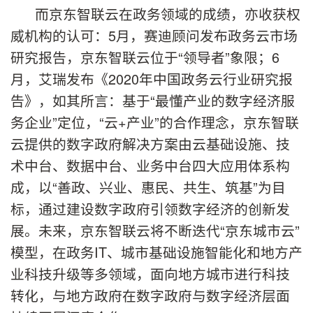
而京东智联云在政务领域的成绩，亦收获权
威机构的认可：5月，赛迪顾问发布政务云市场
研究报告，京东智联云位于“领导者”象限；6
月，艾瑞发布《2020年中国政务云行业研究报
告》，如其所言：基于“最懂产业的数字经济服
务企业”定位，“云+产业”的合作理念，京东智联
云提供的数字政府解决方案由云基础设施、技
术中台、数据中台、业务中台四大应用体系构
成，以“善政、兴业、惠民、共生、筑基”为目
标，通过建设数字政府引领数字经济的创新发
展。未来，京东智联云将不断迭代“京东城市云”
模型，在政务IT、城市基础设施智能化和地方产
业科技升级等多领域，面向地方城市进行科技
转化，与地方政府在数字政府与数字经济层面