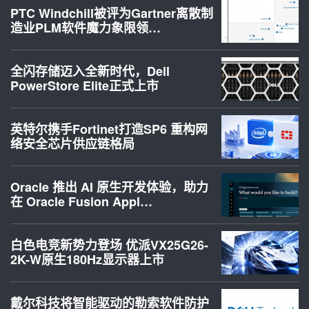
PTC Windchill被评为Gartner离散制
造业PLM软件魔力象限领…
全闪存储迈入全新时代，Dell
PowerStore Elite正式上市
英特尔携手Fortinet打造SP6 重构网
络安全芯片供应链格局
Oracle 推出 AI 原生开发体验，助力
在 Oracle Fusion Appl…
白色电竞新势力登场 优派VX25G26-
2K-W原生180Hz显示器上市
戴尔科技将智能驱动的勒索软件防护