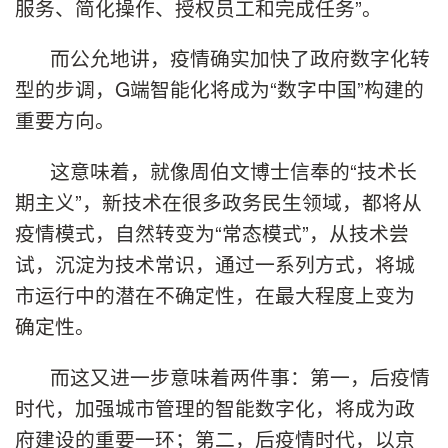
服务、简化操作、授权员工和完成任务”。
而公允地讲，疫情确实加快了政府数字化转
型的步调，G端智能化将成为“数字中国”构建的
重要方向。
这意味着，就像周伯文博士信奉的“技术长
期主义”，新技术在很多政务民生领域，都将从
疫情模式，自然转变为“常态模式”，从技术尝
试，沉淀为技术常识，通过一系列方式，将城
市运行中的潜在不确定性，在最大程度上变为
确定性。
而这又进一步意味着两件事：第一，后疫情
时代，加强城市管理的智能数字化，将成为政
府建设的重要一环；第二，后疫情时代，以京