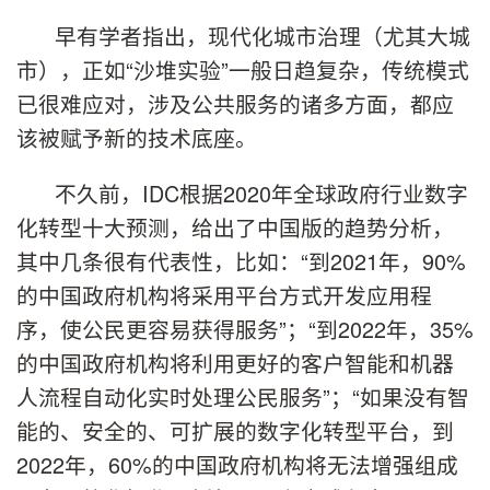
早有学者指出，现代化城市治理（尤其大城
市），正如“沙堆实验”一般日趋复杂，传统模式
已很难应对，涉及公共服务的诸多方面，都应
该被赋予新的技术底座。
不久前，IDC根据2020年全球政府行业数字
化转型十大预测，给出了中国版的趋势分析，
其中几条很有代表性，比如：“到2021年，90%
的中国政府机构将采用平台方式开发应用程
序，使公民更容易获得服务”；“到2022年，35%
的中国政府机构将利用更好的客户智能和机器
人流程自动化实时处理公民服务”；“如果没有智
能的、安全的、可扩展的数字化转型平台，到
2022年，60%的中国政府机构将无法增强组成