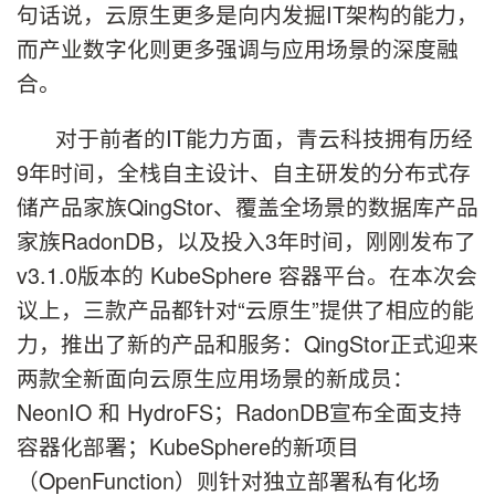
句话说，云原生更多是向内发掘IT架构的能力，
而产业数字化则更多强调与应用场景的深度融
合。
对于前者的IT能力方面，青云科技拥有历经
9年时间，全栈自主设计、自主研发的分布式存
储产品家族QingStor、覆盖全场景的数据库产品
家族RadonDB，以及投入3年时间，刚刚发布了
v3.1.0版本的 KubeSphere 容器平台。在本次会
议上，三款产品都针对“云原生”提供了相应的能
力，推出了新的产品和服务：QingStor正式迎来
两款全新面向云原生应用场景的新成员：
NeonIO 和 HydroFS；RadonDB宣布全面支持
容器化部署；KubeSphere的新项目
（OpenFunction）则针对独立部署私有化场