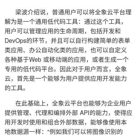
梁波介绍说，普通用户可以将全象云平台理
解为是一个通用低代码工具：通过这个工具，
用户可以管理应用的生命周期，包括开发和
DevOps的环节，并且可以自行构建简单的表单
类应用、办公自动化类的应用，也可以自定义
各种基于Web 或移动端的应用，或者生成一个
专用的低代码平台。因此对于用户而言，全象
云，首先是一个能够为用户提供应用开发能力
的工具。
在此基础上，全象云平台也能够为企业用户
提供管理、代理和编排外部 API的能力，使得应
用开发时使用和组合外部数据，能够像使用本
地数据源一样：“例如我们可以将图像识别的