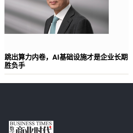
跳出算力内卷，AI基础设施才是企业长期
胜负手