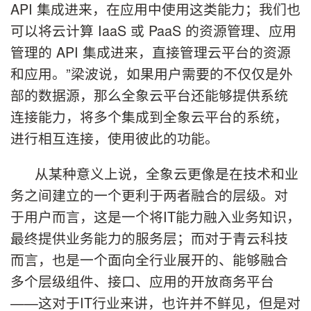
API 集成进来，在应用中使用这类能力；我们也
可以将云计算 IaaS 或 PaaS 的资源管理、应用
管理的 API 集成进来，直接管理云平台的资源
和应用。”梁波说，如果用户需要的不仅仅是外
部的数据源，那么全象云平台还能够提供系统
连接能力，将多个集成到全象云平台的系统，
进行相互连接，使用彼此的功能。
从某种意义上说，全象云更像是在技术和业
务之间建立的一个更利于两者融合的层级。对
于用户而言，这是一个将IT能力融入业务知识，
最终提供业务能力的服务层；而对于青云科技
而言，也是一个面向全行业展开的、能够融合
多个层级组件、接口、应用的开放商务平台
——这对于IT行业来讲，也许并不鲜见，但是对