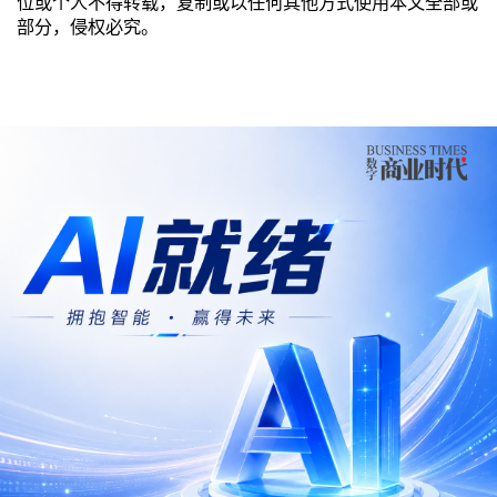
位或个人不得转载，复制或以任何其他方式使用本文全部或
部分，侵权必究。