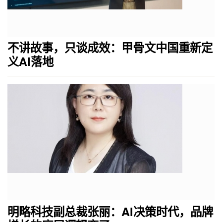
不讲故事，只谈成效：甲骨文中国重新定
义AI落地
明略科技副总裁张丽：AI决策时代，品牌