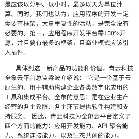
是应该以分钟、以小时，最多以天为单位计
算。同时，我们也认为，应用程序的开发一定
需要有框架，大量重复性的活动，是完全没有
必要的。第三，应用程序开发平台需100%开
源，并且要有最多的框架，且商业模式应该引
入插件。”
具体到这一新产品的功能和价值，青云科技
全象云平台总监梁波介绍说：“它是一个基于云
原生的、用于辅助构建企业各类数字化应用的
工具和集成平台。全象的意思：是在企业生产
经营的各个象限、各个环节提供软件构建和支
持服务。”因此，青云科技为全象云平台定义了
四个方面的能力：应用开发能力、API 聚合能
力、系统连接能力，以及生态共创的能力。