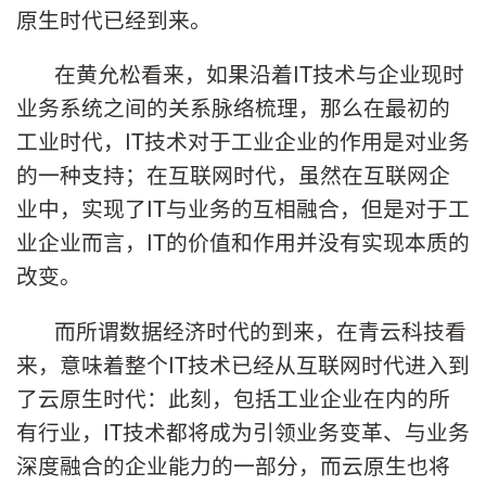
原生时代已经到来。
在黄允松看来，如果沿着IT技术与企业现时
业务系统之间的关系脉络梳理，那么在最初的
工业时代，IT技术对于工业企业的作用是对业务
的一种支持；在互联网时代，虽然在互联网企
业中，实现了IT与业务的互相融合，但是对于工
业企业而言，IT的价值和作用并没有实现本质的
改变。
而所谓数据经济时代的到来，在青云科技看
来，意味着整个IT技术已经从互联网时代进入到
了云原生时代：此刻，包括工业企业在内的所
有行业，IT技术都将成为引领业务变革、与业务
深度融合的企业能力的一部分，而云原生也将