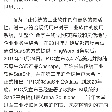
世界……
而为了让传统的工业软件具有更多的灵活
性，进一步符合现代用户对于工业软件的使用
系统，让整个“数字主线”能够更高效和灵活地与
企业业务相结合，在2014年开始局部市场尝试
通过SaaS的方式提供
ThingWorx
服务以后，
2019年10月24日，PTC宣布以4.7亿美元并购纯
云原生CAD产品
Onshape
，开始尝试传统工业
软件
SaaS
化，并在第二年的全球用户大会上，
正式推出了PTC的SaaS
平台
Atlas
。到2020年
底，PTC又宣布已经签署了收购PLM系统的
SaaS
平台提供商
Arena Solutions——当年大举
进军工业物联网领域的PTC，这次将前进的方向