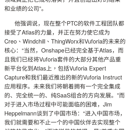
和业绩的公司”。
他强调说，现在整个PTC的软件工程团队都
接受了
Atlas
的力量，并正在努力使它成为
Creo
、
Windchill
、
ThingWorx
和
Vuforia的未来的
核心：“当然，
Onshape
已经完全基于
Atlas
，而
且我们已经将Vuforia套件的大部分其他产品重
新平台化到
Atlas
上，包括
Vuforia
Expert
Capture
和我们最近推出的新的Vuforia
Instruct
应用程序。未来我们将朝着拥有一个完全集成
的、完全统一的、纯SaaS组合的方向发展。”而
对于进入市场过程中可能面临的困难，
Jim
Heppelmann
谈到了中国市场：“进入中国市场，
我们就需要和不止一个的中国伙伴去实现整个