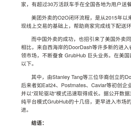
家，有超过30万活跃车手在全国各地为用户送
美团外卖的O2O闭环流程，是从2015年以
现线上交易的基础上，帮助商家完成线下配送
而中国外卖的成功，也招引来了美国外卖同行
相比，来自西海岸的DoorDash等许多新的进
领市场，不断蚕食 GrubHub 巨头业务。在美
以下。
其中，由Stanley Tang等三位华裔创立
后来者如Eat24、Postmates、Caviar等
并以“双轮驱动”模式迅速取得成长。据公开数据显示，
纯平台模式GrubHub的十几倍，更早进入市场的
进。
结语：