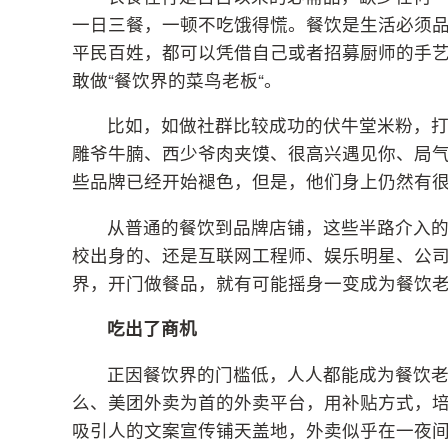
一日三餐，一顿不吃饿得慌。餐饮是生活必须
平民百姓，都可以凭借自己或者招募厨师的手
敢做“餐饮界的菜鸟老板“。
比如，如做社群比较成功的伏牛堂米粉，
雕爷牛腩、西少爷肉夹馍、很高兴遇见你、局
些品牌已经开始褪色，但是，他们身上仍然有
从普通的餐饮到品牌店铺，这些半路介入
校出身的、还是互联网工程师、娱乐明星、公
界，开门做餐品，就有可能摇身一变成为餐饮
吃出了商机
正因餐饮界的门槛低，人人都能成为餐饮
么、美团外卖为首的外卖平台，用补贴方式，
吸引人的文案宣传铺天盖地，外卖似乎在一夜