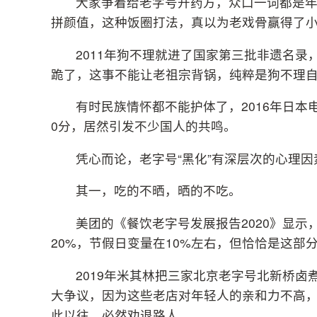
大家争着给老字号开药方，众口一词都是
拼颜值，这种饭圈打法，真以为老戏骨赢得了
2011年狗不理就进了国家第三批非遗名
跪了，这事不能让老祖宗背锅，纯粹是狗不理
有时民族情怀都不能护体了，2016年日本
0分，居然引发不少国人的共鸣。
凭心而论，老字号“黑化”有深层次的心理因
其一，吃的不晒，晒的不吃。
美团的《餐饮老字号发展报告2020》显示
20%，节假日变量在10%左右，但恰恰是这部
2019年米其林把三家北京老字号北新桥
大争议，因为这些老店对年轻人的亲和力不高
此以往，必然劝退路人。