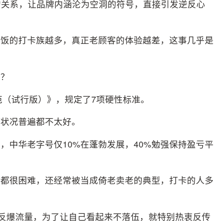
的关系，让品牌内涵沦为空洞的符号，直接引发逆反心
吃饭的打卡族越多，真正老顾客的体验越差，这事几乎是
化？
范（试行版）》，规定了7项硬性标准。
营状况普遍都不太好。
，中华老字号仅10%在蓬勃发展，40%勉强保持盈亏平
张都很困难，还经常被当成倚老卖老的典型，打卡的人多
论反爆流量，为了让自己看起来不落伍，就特别热衷反传