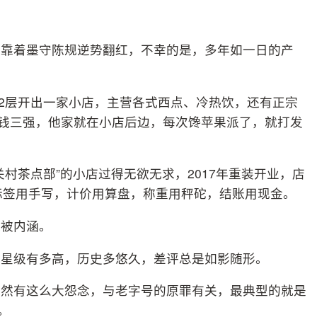
以靠着墨守陈规逆势翻红，不幸的是，多年如一日的产
楼2层开出一家小店，主营各式西点、冷热饮，还有正宗
”钱三强，他家就在小店后边，每次馋苹果派了，就打发
村茶点部”的小店过得无欲无求，2017年重装开业，店
标签用手写，计价用算盘，称重用秤砣，结账用现金。
边被内涵。
，星级有多高，历史多悠久，差评总是如影随形。
居然有这么大怨念，与老字号的原罪有关，最典型的就是
。