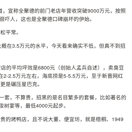
报道，宣称全聚德的前门老店年营收突破9000万元，按照
来很吓人，这也是全聚德口碑崩坏的伊始。
稀松平常。
大概在3.5万元的水平，今天看来确实不低，但真不到招
店的平均坪效是6800元（创始人孟兵自述），卖臭豆
-2.5万元左右，海底捞是5-5.5万元，至于新晋网红
元更是碾压星巴克。
60元一套，不算贵，招黑的是名目繁多的套餐，比如著名的
俊树宴等，最低4000元起步。
贵的烤鸭店，且不说大董、便宜坊，就是梧桐、1949