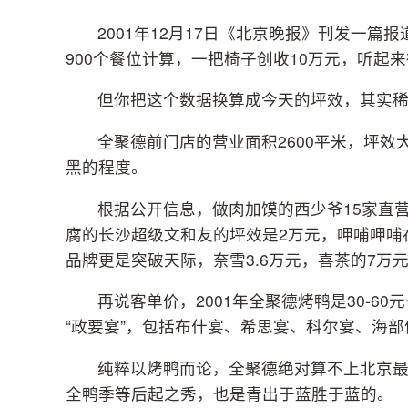
2001年12月17日《北京晚报》刊发一篇
900个餐位计算，一把椅子创收10万元，听起
但你把这个数据换算成今天的坪效，其实
全聚德前门店的营业面积2600平米，坪效
黑的程度。
根据公开信息，做肉加馍的西少爷15家直营
腐的长沙超级文和友的坪效是2万元，呷哺呷哺在2
品牌更是突破天际，奈雪3.6万元，喜茶的7万
再说客单价，2001年全聚德烤鸭是30-
“政要宴”，包括布什宴、希思宴、科尔宴、海部
纯粹以烤鸭而论，全聚德绝对算不上北京最
全鸭季等后起之秀，也是青出于蓝胜于蓝的。