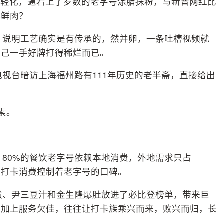
年轻化，逼着上了岁数的老字号涂脂抹粉，与新晋网红比
小鲜肉？
录，说明工艺确实是有传承的，然并卵，一条吐槽视频就
自己一手好牌打得稀烂而已。
电视台暗访上海福州路有111年历史的老半斋，直接给出
素。
，80%的餐饮老字号依赖本地消费，外地需求只占
分打卡消费控制着老字号的口碑。
卤煮、尹三豆汁和金生隆爆肚放进了必比登榜单，带来巨
，加上服务欠佳，往往让打卡族乘兴而来，败兴而归，长