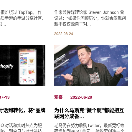
难绕过 TapTap。 作
作家兼传媒理论家 Steven Johnson 曾
质手游的手游分享社区,
说过：“如果你回顾历史，你就会发现创
...
新不仅仅源自于对...
2022-08-24
07-13
观察
2022-06-29
：从对话到转化，将“品牌
为什么马斯克“撅个腚”都能把互
联网分成香…
公众对话和实时热点为服
老马仍在努力收购Twitter，最新竞标筹
网络，到今日与时共进技
码增加到465亿美元。 他说要创造一个