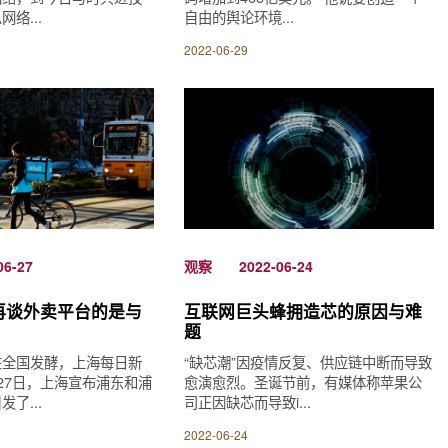
络...
自由的舆论环境...
2022-06-29
06-27
观察
2022-06-24
再谈外卖平台的是与
互联网巨头蜂拥造芯的原因与难
题
在全国发酵，上海每日新
“缺芯潮”因疫情反复、供应链中断而导致
27日，上海宣布浦东和浦
愈演愈烈。圣诞节前，有媒体称苹果公
了...
司正因缺芯而导致i...
2022-06-24