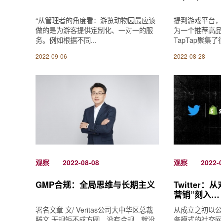
“从管理者的角度看：游览动物园最应该
提到游戏平台，很
做的是为游客提供定制化、一对一的服
为一个推荐高品
务。例如根据不同...
TapTap聚集了很
2022-09-06
2022-08-28
观察
2022-08-08
观察
2022-
GMP合规：全局思维与长期主义
Twitter
营销”刻入…
署名文章 文/ Veritas公司大中华区总裁
从成立之初以
滕文 无规矩不成方圆。没有合规，就没
务模式的社交