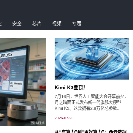
业
安全
芯片
视频
专题
Kimi K3登顶！
7月16日，世界人工智能大会开幕前夕，
月之暗面正式发布新一代旗舰大模型
Kimi K3。这款拥有2.8万亿总参数...
2026-07-23
从“有算力”到“用好算力”：西云数据