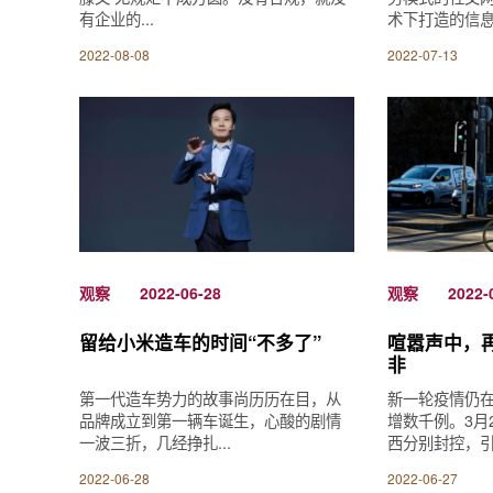
有企业的...
术下打造的信息网
2022-08-08
2022-07-13
观察
2022-06-28
观察
2022-
留给小米造车的时间“不多了”
喧嚣声中，
非
第一代造车势力的故事尚历历在目，从
新一轮疫情仍
品牌成立到第一辆车诞生，心酸的剧情
增数千例。3月
一波三折，几经挣扎...
西分别封控，引发
2022-06-28
2022-06-27